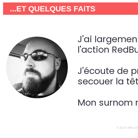
...ET QUELQUES FAiTS
J'ai largemen
l'action RedBu
J'écoute de p
secouer la tê
Mon surnom m'
jamais été a
© 2016 MiKLART
Je suis ara