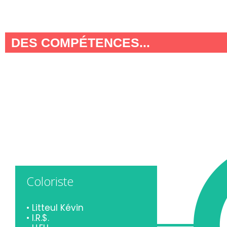
DES COMPÉTENCES...
Coloriste
•
Litteul Kévin
•
I.R.$.