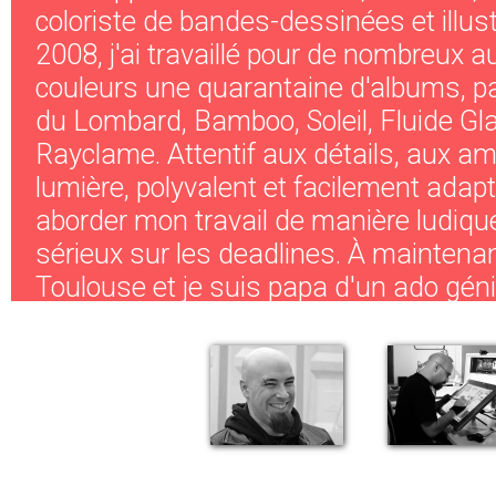
coloriste de bandes-dessinées et illus
2008, j'ai travaillé pour de nombreux a
couleurs une quarantaine d'albums, p
du Lombard, Bamboo, Soleil, Fluide Gla
Rayclame. Attentif aux détails, aux am
lumière, polyvalent et facilement adapt
aborder mon travail de manière ludique
sérieux sur les deadlines. À maintenan
Toulouse et je suis papa d'un ado gé
père!).
Vous souhaitez me rencontrer ou discut
Contactez-moi !