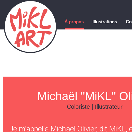
À propos
Illustrations
Co
Michaël "MiKL" Oli
Coloriste | Illustrateur
Je m'appelle Michaël Olivier, dit MiKL, e