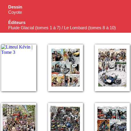
Dessin
Coyote
Éditeurs
Fluide Glacial (tomes 1 à 7) / Le Lombard (tomes 8 à 10)