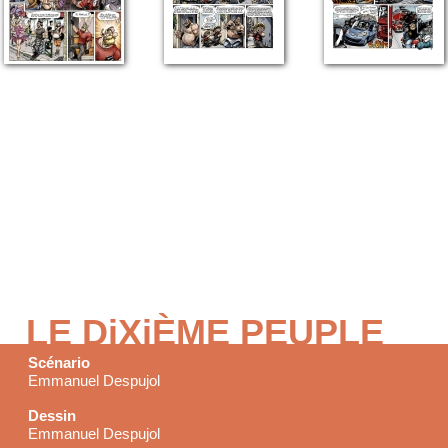
LE DiXiÈME PEUPLE
Scénario
Emmanuel Despujol
Dessin
Emmanuel Despujol