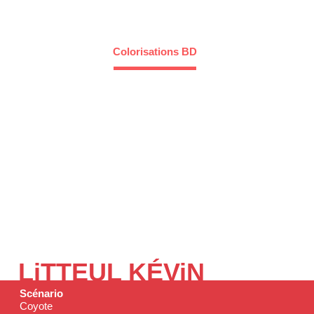
pos
Illustrations
Colorisations BD
3D
Character d
LiTTEUL KÉViN
Scénario
Coyote